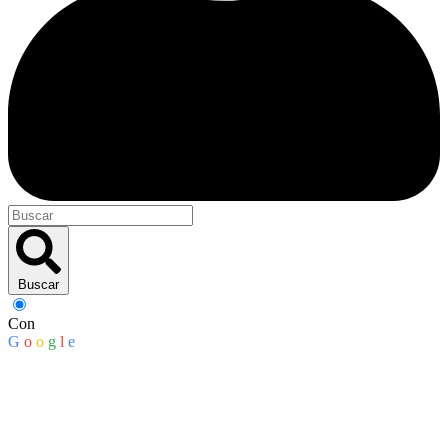
Buscar
Con
G
o
o
g
l
e