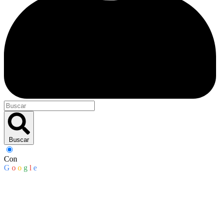
Buscar
Con
G
o
o
g
l
e