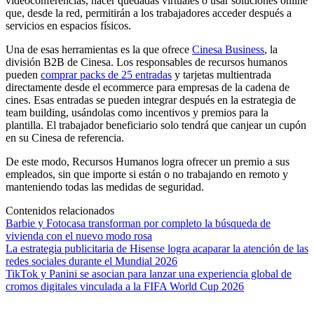
videoconferencias, hacer quedadas virtuales o usar soluciones online
que, desde la red, permitirán a los trabajadores acceder después a
servicios en espacios físicos.
Una de esas herramientas es la que ofrece
Cinesa Business
, la
división B2B de Cinesa. Los responsables de recursos humanos
pueden
comprar packs de 25 entradas
y tarjetas multientrada
directamente desde el ecommerce para empresas de la cadena de
cines. Esas entradas se pueden integrar después en la estrategia de
team building, usándolas como incentivos y premios para la
plantilla. El trabajador beneficiario solo tendrá que canjear un cupón
en su Cinesa de referencia.
De este modo, Recursos Humanos logra ofrecer un premio a sus
empleados, sin que importe si están o no trabajando en remoto y
manteniendo todas las medidas de seguridad.
Contenidos relacionados
Barbie y Fotocasa transforman por completo la búsqueda de
vivienda con el nuevo modo rosa
La estrategia publicitaria de Hisense logra acaparar la atención de las
redes sociales durante el Mundial 2026
TikTok y Panini se asocian para lanzar una experiencia global de
cromos digitales vinculada a la FIFA World Cup 2026