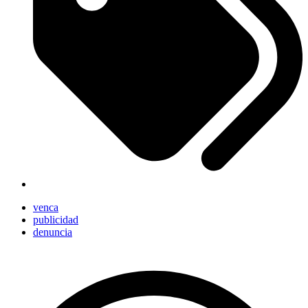
venca
publicidad
denuncia