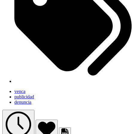
venca
publicidad
denuncia