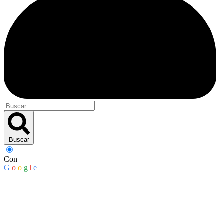
Buscar
Con
G
o
o
g
l
e