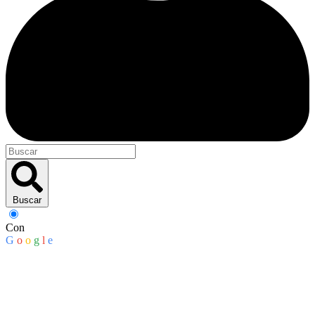
Buscar
Con
G
o
o
g
l
e