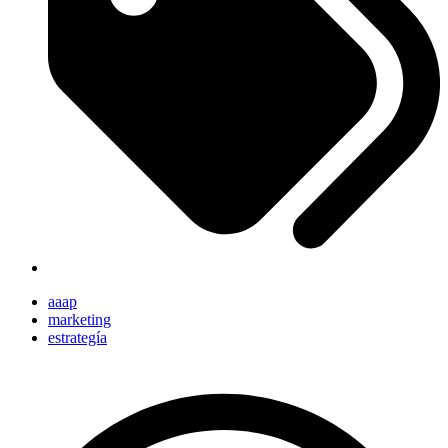
aaap
marketing
estrategía