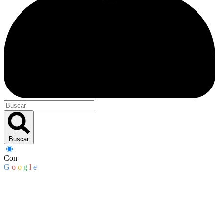
Buscar
Con
G
o
o
g
l
e