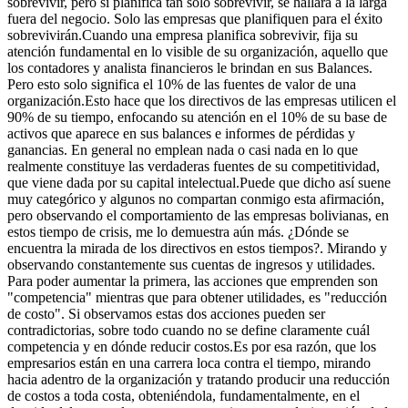
sobrevivir, pero si planifica tan sólo sobrevivir, se hallará a la larga
fuera del negocio. Solo las empresas que planifiquen para el éxito
sobrevivirán.Cuando una empresa planifica sobrevivir, fija su
atención fundamental en lo visible de su organización, aquello que
los contadores y analista financieros le brindan en sus Balances.
Pero esto solo significa el 10% de las fuentes de valor de una
organización.Esto hace que los directivos de las empresas utilicen el
90% de su tiempo, enfocando su atención en el 10% de su base de
activos que aparece en sus balances e informes de pérdidas y
ganancias. En general no emplean nada o casi nada en lo que
realmente constituye las verdaderas fuentes de su competitividad,
que viene dada por su capital intelectual.Puede que dicho así suene
muy categórico y algunos no compartan conmigo esta afirmación,
pero observando el comportamiento de las empresas bolivianas, en
estos tiempo de crisis, me lo demuestra aún más. ¿Dónde se
encuentra la mirada de los directivos en estos tiempos?. Mirando y
observando constantemente sus cuentas de ingresos y utilidades.
Para poder aumentar la primera, las acciones que emprenden son
"competencia" mientras que para obtener utilidades, es "reducción
de costo". Si observamos estas dos acciones pueden ser
contradictorias, sobre todo cuando no se define claramente cuál
competencia y en dónde reducir costos.Es por esa razón, que los
empresarios están en una carrera loca contra el tiempo, mirando
hacia adentro de la organización y tratando producir una reducción
de costos a toda costa, obteniéndola, fundamentalmente, en el