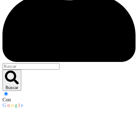
Buscar
Con
G
o
o
g
l
e