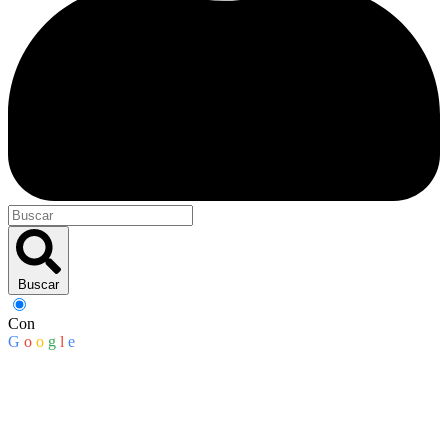
Buscar
Con
G
o
o
g
l
e