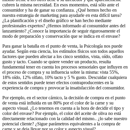
cubren la misma necesidad. En esos momentos, está sólo ante el
consumidor y ha de ganar su confianza. ¿Qué hemos hecho en
nuestra estrategia de marketing para ayudarle en esta difícil tarea?
¿La planificación y el diseño gráfico se han hecho mediante
profesionales expertos? ¿Hemos informado al consumidor antes del
lanzamiento? ¿Conoce la importancia de seguir rigurosamente el
modo de preparación y conservación que se indica en el envase?
Para ganar la batalla en el punto de venta, la Psicología nos puede
ayudar. Según esta ciencia, los estímulos físicos son todos aquellos
factores que pueden afectar a los cinco sentidos, vista, oído, olfato
gusto y tacto. Cuando se quiere vender un producto, resulta
fundamental tener en cuenta los procesos sensoriales que influyen en
el proceso de compra y su influencia sobre la misma: vista 55%,
18% oído, 12% olfato, 10% tacto y 5 % gusto. Descuidar cualquiera
de estos sentidos puede tener efectos contraproducentes en la
experiencia de compra y provocar la insatisfacción del consumidor.
Por ejemplo, en el sector cárnico, la decisión de compra en el punto
de venta está influida en un 80% por el color de la carne y su
aspecto visual. ¿Lo tenemos en cuenta a la hora de decidir el tipo y
color del envase? Por ejemplo, el color del aceite de oliva no está
directamente relacionado con la calidad del mismo.. ¿lo sabe nuestro
potencial cliente? ¿Sigue parámetros equivalentes a la compra de
carne y se deja llevar por su color y aspecto visual?