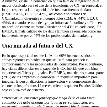
Asimismo, existe un consenso en que la falta de integración es el
mayor obstáculo para el uso de la tecnología de CX, en especial, en
lo que respecta a la incapacidad de fusionar fuentes de datos
(EMEA: 47%, EE.UU.: 42%), así como a soluciones de
CX/marketing diferentes e incompatibles (EMEA: 44%, EE.UU.:
45%), o cuando se trata de agrupar información online y offline en
un perfil de cliente uniforme (alrededor del 43% en cada caso). En
EMEA, la mala calidad de los datos también es señalada como un
inconveniente por el 44% de los profesionales del marketing.
Una mirada al futuro del CX
En lo que respecta al uso de la IA, un 60% los encuestados de
ambas regiones coinciden en que se usará para predecir el
comportamiento y las necesidades del consumidor. Por el contrario,
hay claras diferencias en el papel de la CX híbrida que combina
experiencias físicas y digitales. En EMEA, más de tres cuartas partes
(79%) de las empresas lo considera un requisito importante para
impulsar la personalización, la innovación y el compromiso del
cliente
en los próximos 12 meses, mientras que, en Estados Unidos,
solo el 58% está de acuerdo.
"Preparar un ‘customer journey’ que tenga éxito es una tarea
compleja que debe abordar por igual la personalización, una
experiencia omnicanal sin fisuras y la protección de datos, entre