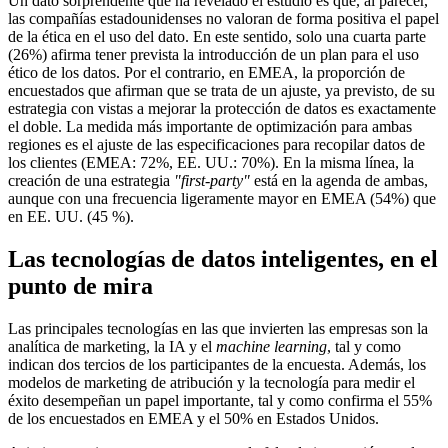
Un dato sorprendente que ha revelado el estudio es que, al parecer,
las compañías estadounidenses no valoran de forma positiva el papel
de la ética en el uso del dato. En este sentido, solo una cuarta parte
(26%) afirma tener prevista la introducción de un plan para el uso
ético de los datos. Por el contrario, en EMEA, la proporción de
encuestados que afirman que se trata de un ajuste, ya previsto, de su
estrategia con vistas a mejorar la protección de datos es exactamente
el doble. La medida más importante de optimización para ambas
regiones es el ajuste de las especificaciones para recopilar datos de
los clientes (EMEA: 72%, EE. UU.: 70%). En la misma línea, la
creación de una estrategia
"first-party"
está en la agenda de ambas,
aunque con una frecuencia ligeramente mayor en EMEA (54%) que
en EE. UU. (45 %).
Las tecnologías de datos inteligentes, en el
punto de mira
Las principales tecnologías en las que invierten las empresas son la
analítica de marketing, la IA y el
machine learning
, tal y como
indican dos tercios de los participantes de la encuesta. Además, los
modelos de marketing de atribución y la tecnología para medir el
éxito desempeñan un papel importante, tal y como confirma el 55%
de los encuestados en EMEA y el 50% en Estados Unidos.