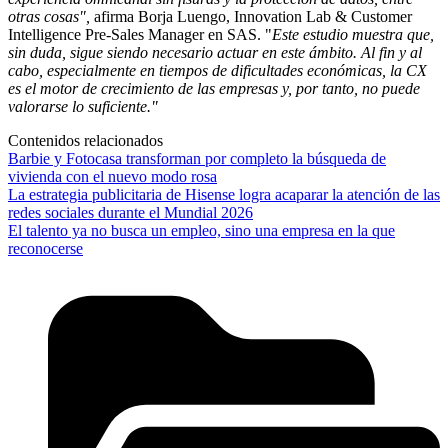
otras cosas",
afirma Borja Luengo, Innovation Lab & Customer
Intelligence Pre-Sales Manager en SAS. "
Este estudio muestra que,
sin duda, sigue siendo necesario actuar en este ámbito. Al fin y al
cabo, especialmente en tiempos de dificultades económicas, la CX
es el motor de crecimiento de las empresas y, por tanto, no puede
valorarse lo suficiente."
Contenidos relacionados
Barbie y Fotocasa transforman por completo la búsqueda de
vivienda con el nuevo modo rosa
La estrategia publicitaria de Hisense logra acaparar la atención de las
redes sociales durante el Mundial 2026
El talento ya no busca un empleo, sino una empresa en la que
reconocerse