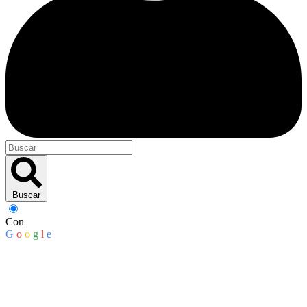
Buscar
Con
G
o
o
g
l
e