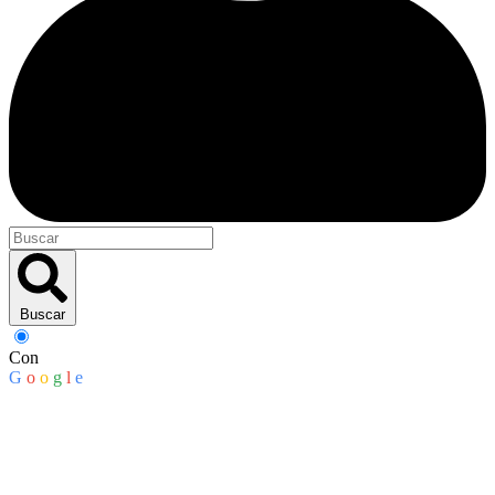
Buscar
Con
G
o
o
g
l
e