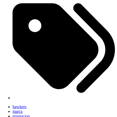
hawkers
marca
reputacion