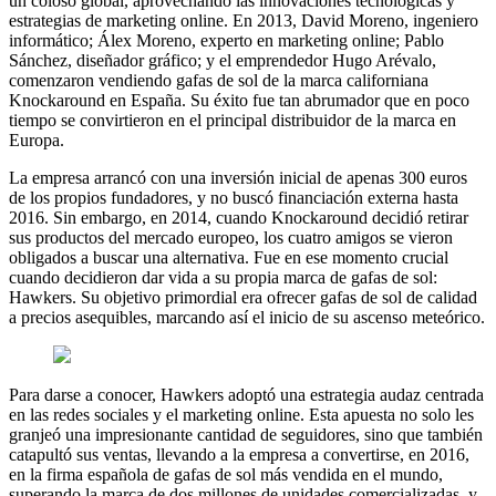
un coloso global, aprovechando las innovaciones tecnológicas y
estrategias de marketing online. En 2013, David Moreno, ingeniero
informático; Álex Moreno, experto en marketing online; Pablo
Sánchez, diseñador gráfico; y el emprendedor Hugo Arévalo,
comenzaron vendiendo gafas de sol de la marca californiana
Knockaround en España. Su éxito fue tan abrumador que en poco
tiempo se convirtieron en el principal distribuidor de la marca en
Europa.
La empresa arrancó con una inversión inicial de apenas 300 euros
de los propios fundadores, y no buscó financiación externa hasta
2016. Sin embargo, en 2014, cuando Knockaround decidió retirar
sus productos del mercado europeo, los cuatro amigos se vieron
obligados a buscar una alternativa. Fue en ese momento crucial
cuando decidieron dar vida a su propia marca de gafas de sol:
Hawkers. Su objetivo primordial era ofrecer gafas de sol de calidad
a precios asequibles, marcando así el inicio de su ascenso meteórico.
Para darse a conocer, Hawkers adoptó una estrategia audaz centrada
en las redes sociales y el marketing online. Esta apuesta no solo les
granjeó una impresionante cantidad de seguidores, sino que también
catapultó sus ventas, llevando a la empresa a convertirse, en 2016,
en la firma española de gafas de sol más vendida en el mundo,
superando la marca de dos millones de unidades comercializadas, y