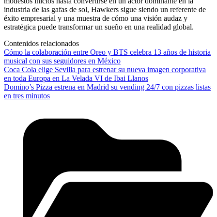
modestos inicios hasta convertirse en un actor dominante en la
industria de las gafas de sol, Hawkers sigue siendo un referente de
éxito empresarial y una muestra de cómo una visión audaz y
estratégica puede transformar un sueño en una realidad global.
Contenidos relacionados
Cómo la colaboración entre Oreo y BTS celebra 13 años de historia
musical con sus seguidores en México
Coca Cola elige Sevilla para estrenar su nueva imagen corporativa
en toda Europa en La Velada VI de Ibai Llanos
Domino’s Pizza estrena en Madrid su vending 24/7 con pizzas listas
en tres minutos