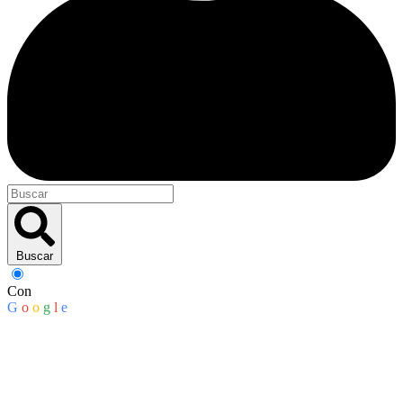
Buscar
Con
G
o
o
g
l
e