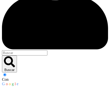
Buscar
Con
G
o
o
g
l
e