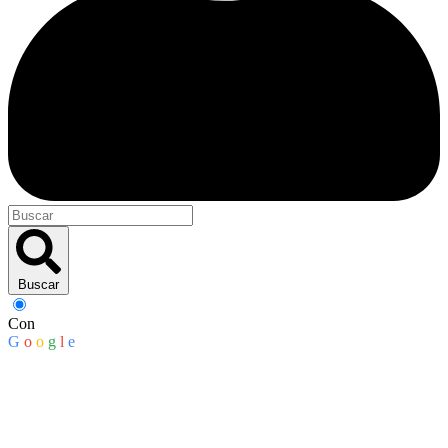
Buscar
Con
G
o
o
g
l
e