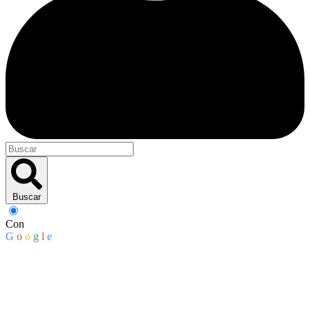
Buscar
Con
G
o
o
g
l
e