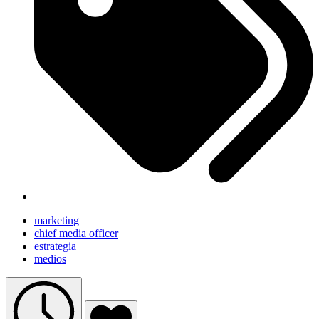
marketing
chief media officer
estrategia
medios