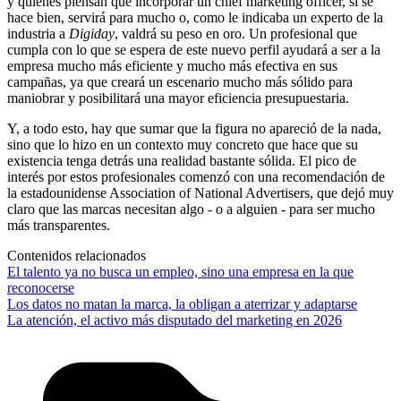
y quienes piensan que incorporar un chief marketing officer, si se
hace bien, servirá para mucho o, como le indicaba un experto de la
industria a
Digiday
, valdrá su peso en oro. Un profesional que
cumpla con lo que se espera de este nuevo perfil ayudará a ser a la
empresa mucho más eficiente y mucho más efectiva en sus
campañas, ya que creará un escenario mucho más sólido para
maniobrar y posibilitará una mayor eficiencia presupuestaria.
Y, a todo esto, hay que sumar que la figura no apareció de la nada,
sino que lo hizo en un contexto muy concreto que hace que su
existencia tenga detrás una realidad bastante sólida. El pico de
interés por estos profesionales comenzó con una recomendación de
la estadounidense Association of National Advertisers, que dejó muy
claro que las marcas necesitan algo - o a alguien - para ser mucho
más transparentes.
Contenidos relacionados
El talento ya no busca un empleo, sino una empresa en la que
reconocerse
Los datos no matan la marca, la obligan a aterrizar y adaptarse
La atención, el activo más disputado del marketing en 2026