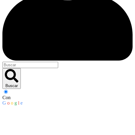
Buscar
Con
G
o
o
g
l
e