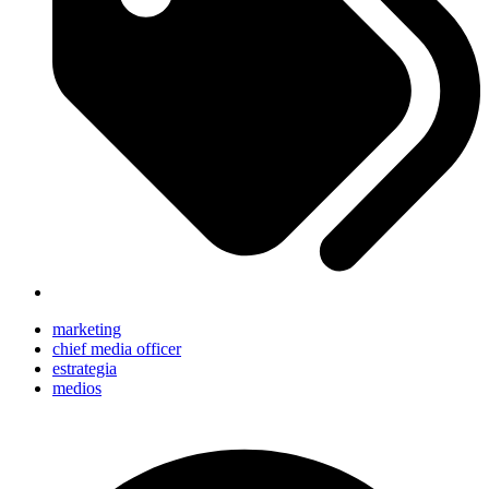
marketing
chief media officer
estrategia
medios