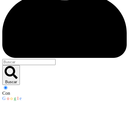
Buscar
Con
G
o
o
g
l
e