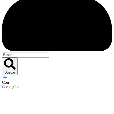
Buscar
Con
G
o
o
g
l
e