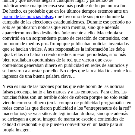
nunca y que hacerla llegar a cualquier lugar y partiendo de
prácticamente cualquier cosa sea más posible de lo que nunca fue.
De hecho, es probable que en los últimos tiempos estemos ante un
boom de las noticias falsas
, que tuvo uno de sus picos durante la
campaña de las elecciones estadounidenses. Durante ese período no
solo se publicaron noticias que eran mentira, sino que además
aparecieron medios destinados únicamente a ello. Macedonia se
convirtió en un sorprendente punto de creación de contenidos, con
un boom de medios pro-Trump que publicaban noticias inventadas
que se hacían virales. A sus responsables la información les daba
igual: ellos no habían creado medios ni eran periodistas, sino más
bien resultaban oportunistas de la red que vieron que esos
contenidos generaban dinero en publicidad en redes de anuncios y
se lanzaron a apostar por ello. No dejes que la realidad te arruine los
ingresos de una buena palabra clave…
Y esa es una de las razones por las que este boom de las noticias
falsas preocupa tanto a las marcas y a las empresas. Para ellos, las
noticias falsas son un terrible dolor de cabeza porque no solo están
viendo como su dinero (en la compra de publicidad programática en
redes como las que dieron publicidad a los "entrepreneurs de la red"
macedonios) se va a sitios de legitimidad dudosa, sino que además
se arriesgan a que su imagen de marca se asocie a contenidos de
calidad cuestionable que pueden convertirse en un lastre para su
propia imagen.