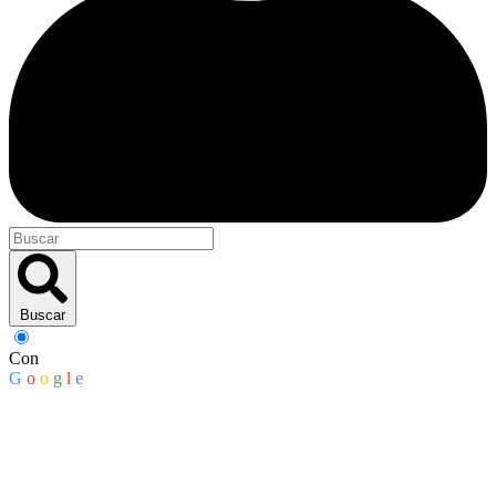
Buscar
Con
G
o
o
g
l
e