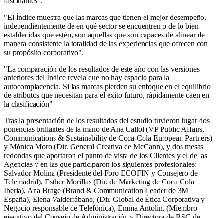
fascinantes".
"El Índice muestra que las marcas que tienen el mejor desempeño,
independientemente de en qué sector se encuentren o de lo bien
establecidas que estén, son aquellas que son capaces de alinear de
manera consistente la totalidad de las experiencias que ofrecen con
su propósito corporativo".
"La comparación de los resultados de este año con las versiones
anteriores del Índice revela que no hay espacio para la
autocomplacencia. Si las marcas pierden su enfoque en el equilibrio
de atributos que necesitan para el éxito futuro, rápidamente caen en
la clasificación"
Tras la presentación de los resultados del estudio tuvieron lugar dos
ponencias brillantes de la mano de Ana Callol (VP Public Affairs,
Communications & Sustainability de Coca-Cola European Partners)
y Mónica Moro (Dir. General Creativa de McCann), y dos mesas
redondas que aportaron el punto de vista de los Clientes y el de las
Agencias y en las que participaron los siguientes profesionales:
Salvador Molina (Presidente del Foro ECOFIN y Consejero de
Telemadrid), Esther Morillas (Dir. de Marketing de Coca Cola
Iberia), Ana Brage (Brand & Communication Leader de 3M
España), Elena Valderrábano, (Dir. Global de Ética Corporativa y
Negocio responsable de Telefónica), Emma Antolin, (Miembro
ejecutivo del Consejo de Administración y Directora de RSC de