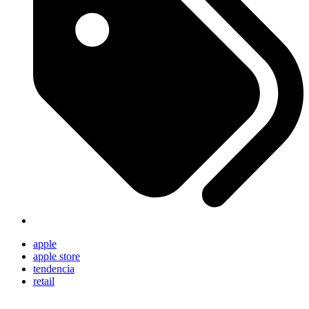
apple
apple store
tendencia
retail