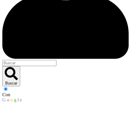
Buscar
Con
G
o
o
g
l
e