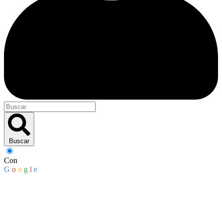
Buscar
Con
G
o
o
g
l
e