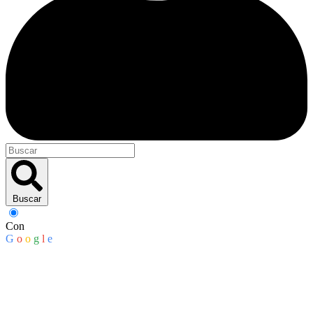
Buscar
Con
G
o
o
g
l
e