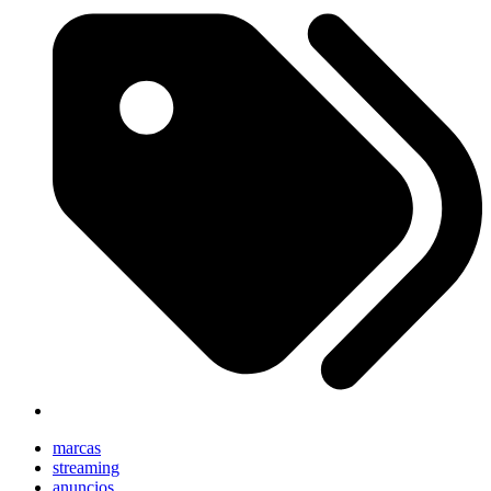
marcas
streaming
anuncios