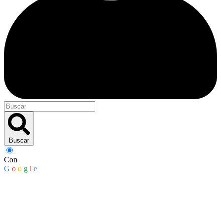
Buscar
Con
G
o
o
g
l
e