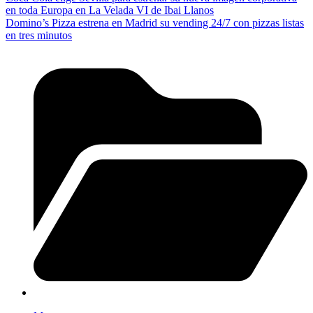
en toda Europa en La Velada VI de Ibai Llanos
Domino’s Pizza estrena en Madrid su vending 24/7 con pizzas listas
en tres minutos