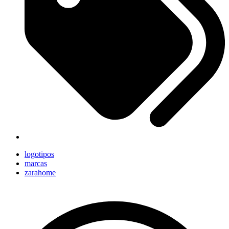
logotipos
marcas
zarahome