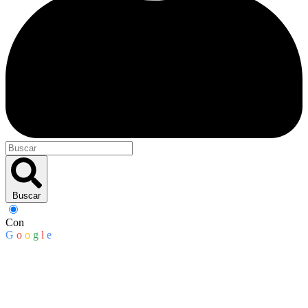
Buscar
Con
G
o
o
g
l
e