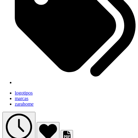
logotipos
marcas
zarahome