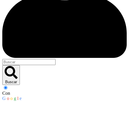
Buscar
Con
G
o
o
g
l
e