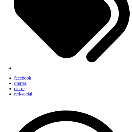
facebook
ofertas
cierre
red-social