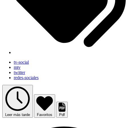
tv-social
mtv
twitter
redes-sociales
Leer más tarde
Favoritos
Pdf