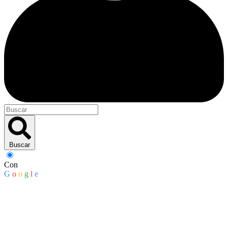
Buscar
Con
G
o
o
g
l
e