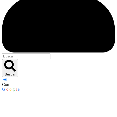
Buscar
Con
G
o
o
g
l
e