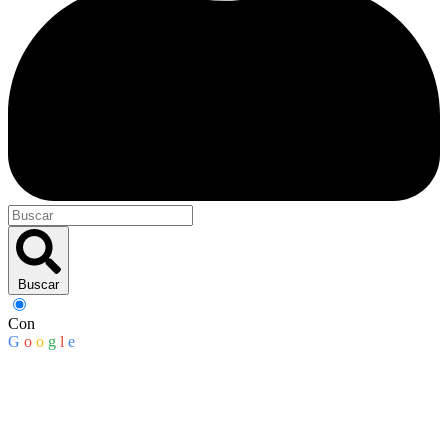
Buscar
Con
G
o
o
g
l
e