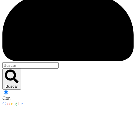
Buscar
Con
G
o
o
g
l
e