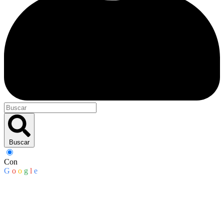
Buscar
Con
G
o
o
g
l
e