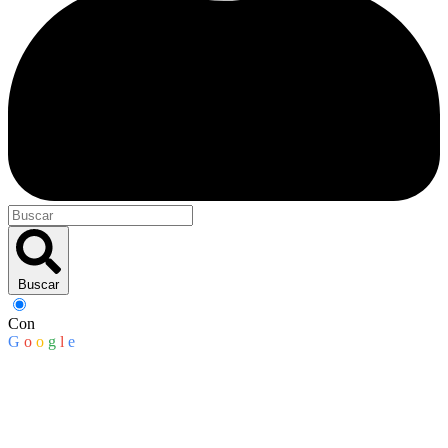
Buscar
Con
G
o
o
g
l
e