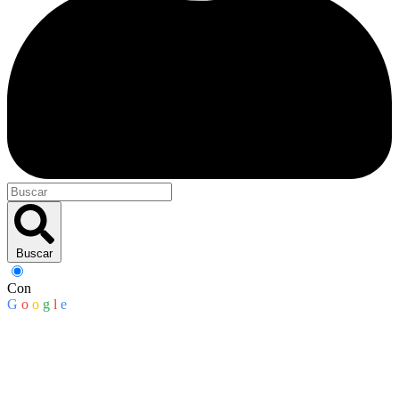
Buscar
Con
G
o
o
g
l
e