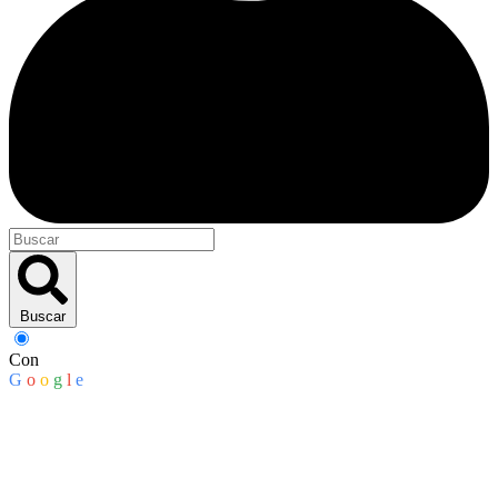
Buscar
Con
G
o
o
g
l
e