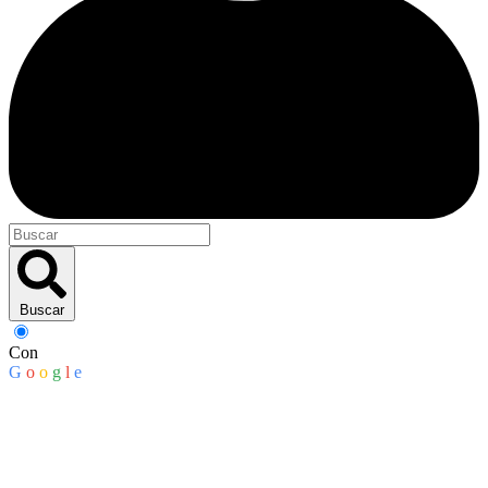
Buscar
Con
G
o
o
g
l
e