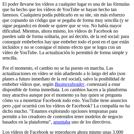
El poder llevarse los vídeos a cualquier lugar es una de las fórmulas
que ha hecho que los vídeos de YouTube se hayan hecho tan
famosos. Cualquiera podía publicarlo en su site, sin más esfuerzo
que copiando un código que se pegaba de forma muy sencilla (y se
sigue pegando) en donde se quiere que se vea. No había mayor
dificultad. Mientras, ahora mismo, los vídeos de Facebook no
pueden salir de forma solitaria, por así decirlo, de la red social: para
conseguir embeberlos hay que embeber todo el post en el que están
incluidos y no se consigue el mismo efecto que se logra con un
vídeo de YouTube. La actualización lo permitirá de forma simple y
sencilla.
Por el momento, el cambio no se ha puesto en marcha. Las
actualizaciones en vídeo se irán añadiendo a lo largo del año (son
planes a futuro inmediato de la red social), salvo la posibilidad de
embeber vídeos que, según
BusinessInsider
, comenzará a estar
disponible de forma inmediata. Los cambios hacen a la plataforma
muy atractiva aunque por el momento ya hay quien se pregunta
cómo va a monetizar Facebook todo esto. YouTube tiene anuncios
pero ¿qué ocurrirá con los vídeos de Facebook? La compañía no ha
dicho mucho. "Estamos explorando opciones tempranas para
permitir a los creadores de contenidos tener modelos de negocio
basados en la plataforma",
apuntaba
uno de los directivos.
Los vídeos de Facebook se reproducen ahora mismo unas 3.000