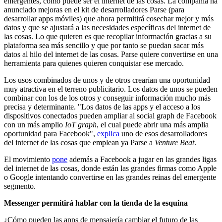
emergentes, como puede ser el internet de las cosas. La compañía ha
anunciado mejoras en el kit de desarrolladores Parse (para
desarrollar apps móviles) que ahora permitirá cosechar mejor y más
datos y que se ajustará a las necesidades específicas del internet de
las cosas. Lo que quieren es que recopilar información gracias a su
plataforma sea más sencillo y que por tanto se puedan sacar más
datos al hilo del internet de las cosas. Parse quiere convertirse en una
herramienta para quienes quieren conquistar ese mercado.
Los usos combinados de unos y de otros crearían una oportunidad
muy atractiva en el terreno publicitario. Los datos de unos se pueden
combinar con los de los otros y conseguir información mucho más
precisa y determinante. "Los datos de las apps y el acceso a los
dispositivos conectados pueden ampliar al social graph de Facebook
con un más amplio
IoT graph
, el cual puede abrir una más amplia
oportunidad para Facebook",
explica
uno de esos desarrolladores
del internet de las cosas que emplean ya Parse a
Venture Beat
.
El movimiento
pone
además a Facebook a jugar en las grandes ligas
del internet de las cosas, donde están las grandes firmas como Apple
o Google intentando convertirse en las grandes reinas del emergente
segmento.
Messenger permitirá hablar con la tienda de la esquina
¿Cómo pueden las apps de mensajería cambiar el futuro de las