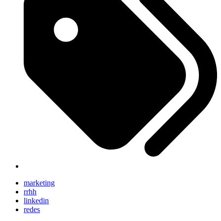
marketing
rrhh
linkedin
redes