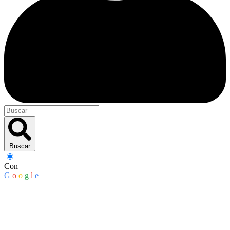
Buscar
Con
G
o
o
g
l
e