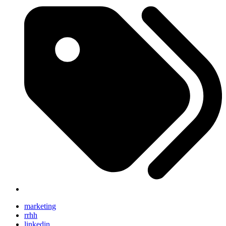
marketing
rrhh
linkedin