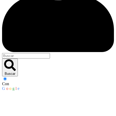
Buscar
Con
G
o
o
g
l
e