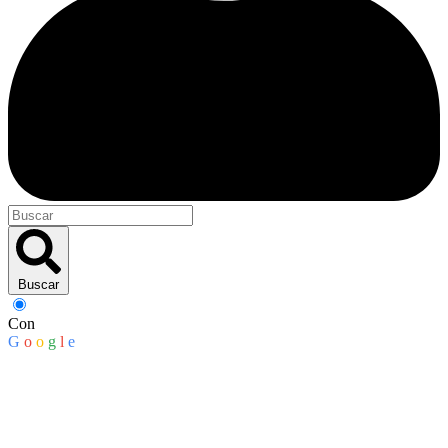
Buscar
Con
G
o
o
g
l
e