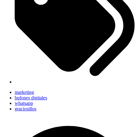
marketing
bufones digitales
whatsapp
graciosillos