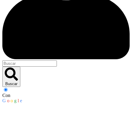
Buscar
Con
G
o
o
g
l
e