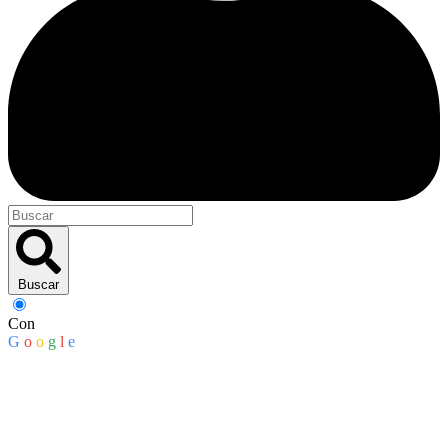
Buscar
Con
G
o
o
g
l
e