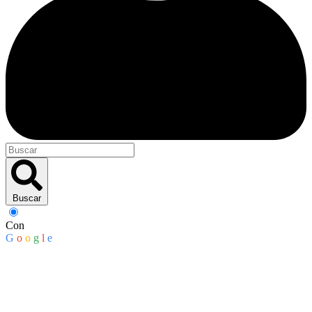
Buscar
Con
G
o
o
g
l
e