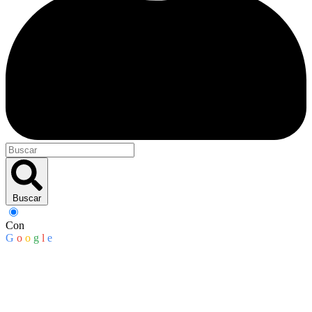
Buscar
Con
G
o
o
g
l
e