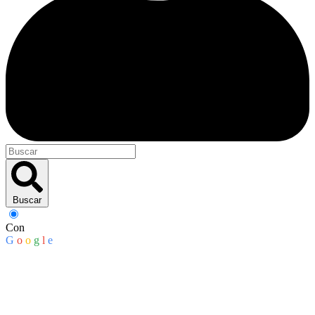
Buscar
Con
G
o
o
g
l
e