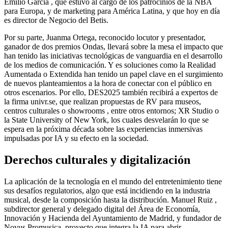
Emilio García , que estuvo al cargo de los patrocinios de la NBA
para Europa, y de marketing para América Latina, y que hoy en día
es director de Negocio del Betis.
Por su parte, Juanma Ortega, reconocido locutor y presentador,
ganador de dos premios Ondas, llevará sobre la mesa el impacto que
han tenido las iniciativas tecnológicas de vanguardia en el desarrollo
de los medios de comunicación. Y es soluciones como la Realidad
Aumentada o Extendida han tenido un papel clave en el surgimiento
de nuevos planteamientos a la hora de conectar con el público en
otros escenarios. Por ello, DES2025 también recibirá a expertos de
la firma univr.se, que realizan propuestas de RV para museos,
centros culturales o showrooms , entre otros entornos; XR Studio o
la State University of New York, los cuales desvelarán lo que se
espera en la próxima década sobre las experiencias inmersivas
impulsadas por IA y su efecto en la sociedad.
Derechos culturales y digitalización
La aplicación de la tecnología en el mundo del entretenimiento tiene
sus desafíos regulatorios, algo que está incidiendo en la industria
musical, desde la composición hasta la distribución. Manuel Ruiz ,
subdirector general y delegado digital del Área de Economía,
Innovación y Hacienda del Ayuntamiento de Madrid, y fundador de
Novus Promusica, proyecto que integra la IA para abrir