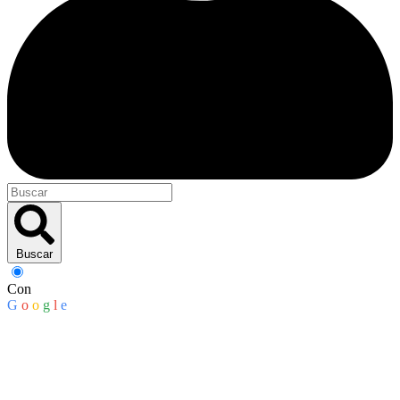
Buscar
Con
G
o
o
g
l
e