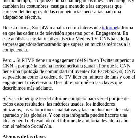
mismo tiempo, la rapidez con la cual llegan las nuevas tecnologías y
cambian las costumbres, castiga a menudo a las empresas que
carecen del tiempo y de las competencias necesarias para una
adaptación efectiva.
De esta forma, SocialWin analiza en un interesante
informe
la forma
en que las cadenas de televisión apuestan por el Engagement. En
este análisis sectorial relativo alsector Medios TV, CNNha sido la
empresaganadorademostrando que supera en muchas métricas a la
competencia.
Pero... Si RTVE tiene un engagement del 91% en Twitter superior a
CNN, ¿por qué la cadena norteamericana gana? ¿Por qué la CNN
tiene una tipología de comunidad influyente? En Facebook, sí, CNN
se posiciona como la cadena de TV líder en número de fans y con el
engagement más elevado. Descubre por qué en las claves que
describimos más adelante.
Sí, vas a tener que leer el informe completo para ver el porqué de
todos estos resultados, las métricas usadas, los indicadores
utilizados, las valoraciones cualitativas y las conclusiones de cada
apartado y las globales. Y con esta infografía puedes hacerte una
idea general del resultado del informe de auditoría llevado a cabo
con el método SocialWin.
Algunas de las claves