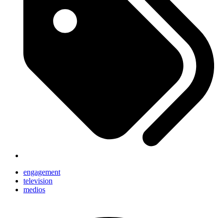
engagement
television
medios