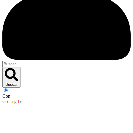
Buscar
Con
G
o
o
g
l
e