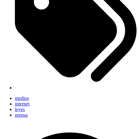
medios
internet
leyes
prensa