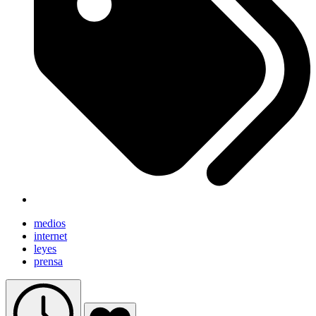
medios
internet
leyes
prensa