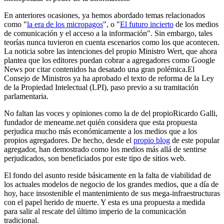
En anteriores ocasiones, ya hemos abordado temas relacionados
como "
la era de los micropagos
", o "
El futuro incierto
de los medios
de comunicación y el acceso a la información". Sin embargo, tales
teorías nunca tuvieron en cuenta escenarios como los que acontecen.
La noticia sobre las intenciones del propio Ministro Wert, que ahora
plantea que los editores puedan cobrar a agregadores como Google
News por citar contenidos ha desatado una gran polémica.El
Consejo de Ministros ya ha aprobado el texto de reforma de la Ley
de la Propiedad Intelectual (LPI), paso previo a su tramitación
parlamentaria.
No faltan las voces y opiniones como la de del propioRicardo Galli,
fundador de meneame.net quién considera que esta propuesta
perjudica mucho más económicamente a los medios que a los
propios agregadores. De hecho, desde el
propio blog
de este popular
agregador, han demostrado como los medios más allá de sentirse
perjudicados, son beneficiados por este tipo de sitios web.
El fondo del asunto reside básicamente en la falta de viabilidad de
los actuales modelos de negocio de los grandes medios, que a día de
hoy, hace insostenible el mantenimiento de sus mega-infraestructuras
con el papel herido de muerte. Y esta es una propuesta a medida
para salir al rescate del último imperio de la comunicación
tradicional.