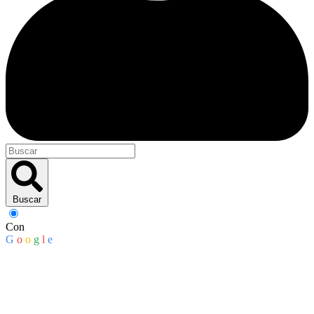
Buscar
Con
G
o
o
g
l
e