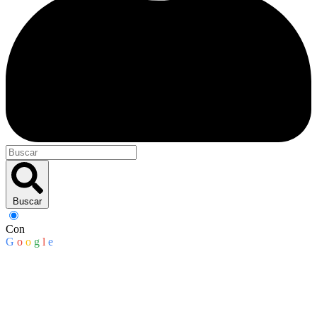
Buscar
Con
G
o
o
g
l
e