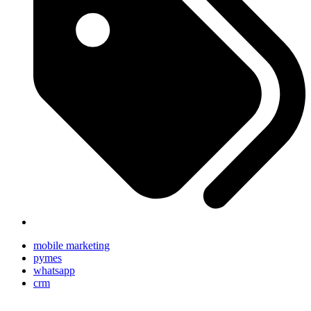
mobile marketing
pymes
whatsapp
crm