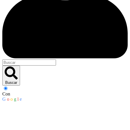
Buscar
Con
G
o
o
g
l
e