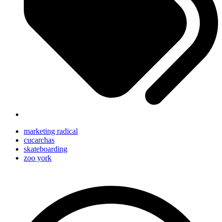
marketing radical
cucarchas
skateboarding
zoo york