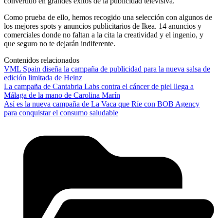
convertido en grandes éxitos de la publicidad televisiva.
Como prueba de ello, hemos recogido una selección con algunos de
los mejores spots y anuncios publicitarios de Ikea. 14 anuncios y
comerciales donde no faltan a la cita la creatividad y el ingenio, y
que seguro no te dejarán indiferente.
Contenidos relacionados
VML Spain diseña la campaña de publicidad para la nueva salsa de
edición limitada de Heinz
La campaña de Cantabria Labs contra el cáncer de piel llega a
Málaga de la mano de Carolina Marín
Así es la nueva campaña de La Vaca que Ríe con BOB Agency
para conquistar el consumo saludable