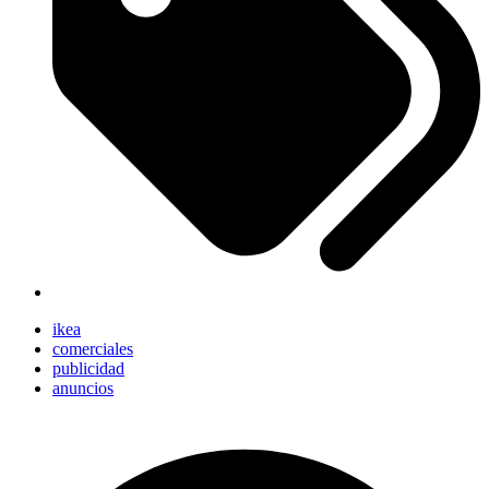
ikea
comerciales
publicidad
anuncios