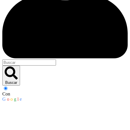
Buscar
Con
G
o
o
g
l
e