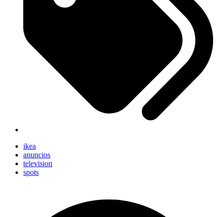
ikea
anuncios
television
spots