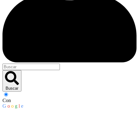
Buscar
Con
G
o
o
g
l
e