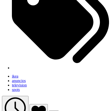
ikea
anuncios
television
spots