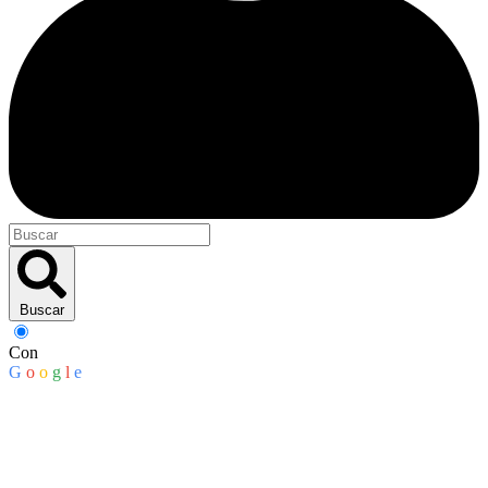
Buscar
Con
G
o
o
g
l
e