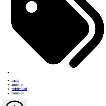
nazis
anuncio
publicidad
zombies