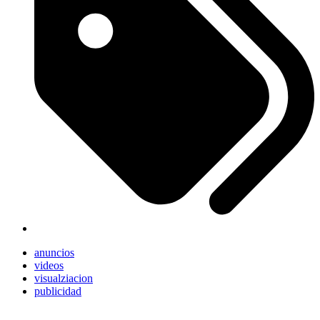
anuncios
videos
visualziacion
publicidad