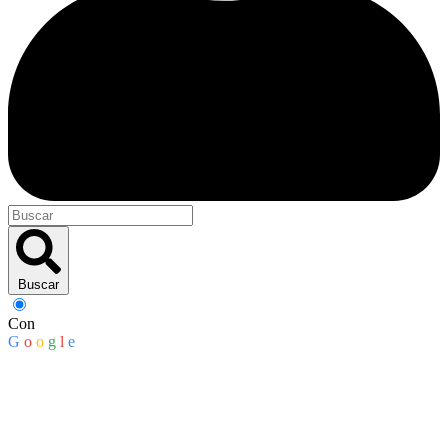
Buscar
Con
G
o
o
g
l
e